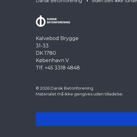
Dansk Betonforening
Siden blev ikke funde
Kalvebod Brygge
31-33
DK 1780
København V
Tlf. +45 3318 4848
© 2026 Dansk Betonforening
Materialet må ikke gengives uden tilladelse.