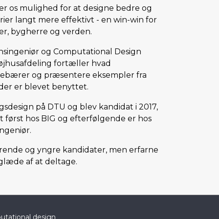
er os mulighed for at designe bedre og
r langt mere effektivt - en win-win for
er, bygherre og verden.
onsingeniør og Computational Design
højhusafdeling fortæller hvad
debærer og præsentere eksempler fra
der er blevet benyttet.
sdesign på DTU og blev kandidat i 2017,
t først hos BIG og efterfølgende er hos
ngeniør.
rende og yngre kandidater, men erfarne
glæde af at deltage.
tational design