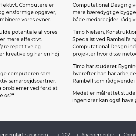
fektivt. Computere er
Computational Design giv
e og ensformige opgaver,
mere bæredygtige byggerie
ombinere vores evner.
både medarbejder, rådgiv
fulde potentiale af vores
Timo Nielsen, Konstrukti
er mere effektivt.
Specialist ved Rambøll's 
føre repetitive og
Computational Design in
r kreative og har en høj
projekter hvor disse meto
Timo har studeret Bygning
ruge computeren som
hvorefter han har arbejde
tiv samarbejdspartner.
Rambøll som rådgivende i
 problemer ved først at
Mødet er målrettet stude
 os?".
ingeniører kan også have 
ennemførte arrangementer
2021
Arrangementer
Compu