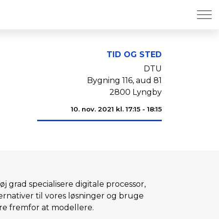
TID OG STED
DTU
Bygning 116, aud 81
2800 Lyngby
10. nov. 2021 kl. 17:15 - 18:15
j grad specialisere digitale processor,
ernativer til vores løsninger og bruge
re fremfor at modellere.