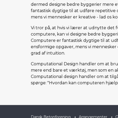
dermed designe bedre byggerier mere ef
fantastisk dygtige til at udføre repetitiv
mens vi mennesker er kreative - lad os k
Vi tror på, at hvis vi lærer at udnytte det 
computere, kan vi designe bedre byggeri
Computere er fantastisk dygtige til at ud
ensformige opgaver, mens vi mennesker e
grad af intuition.
Computational Design handler om at b
mere end bare et værktøj, men som en ak
Computational design handler om at tilgå
spørge: "Hvordan kan computeren hjælpe
Dansk Betonforening
Arrangementer
G