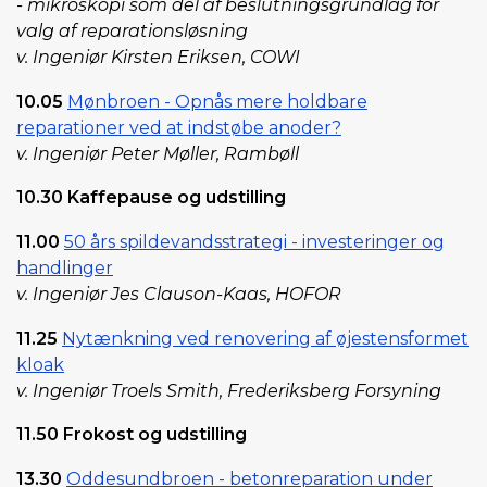
- mikroskopi som del af beslutningsgrundlag for
valg af reparationsløsning
v. Ingeniør Kirsten Eriksen, COWI
10.05
Mønbroen - Opnås mere holdbare
reparationer ved at indstøbe anoder?
v. Ingeniør Peter Møller, Rambøll
10.30 Kaffepause og udstilling
11.00
50 års spildevandsstrategi - investeringer og
handlinger
v. Ingeniør Jes Clauson-Kaas, HOFOR
11.25
Nytænkning ved renovering af øjestensformet
kloak
v. Ingeniør Troels Smith, Frederiksberg Forsyning
11.50 Frokost og udstilling
13.30
Oddesundbroen - betonreparation under