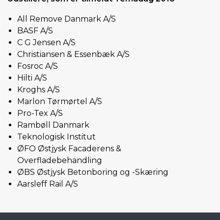
All Remove Danmark A/S
BASF A/S
C G Jensen A/S
Christiansen & Essenbæk A/S
Fosroc A/S
Hilti A/S
Kroghs A/S
Marlon Tørmørtel A/S
Pro-Tex A/S
Rambøll Danmark
Teknologisk Institut
ØFO Østjysk Facaderens &
Overfladebehandling
ØBS Østjysk Betonboring og -Skæring
Aarsleff Rail A/S